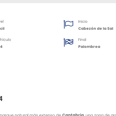
vel
Inicio
cil
Cabezón de la Sal
hículo
Final
x4
Palombrea
x4
l parque natural más extenso de
Cantabria
, una zona de gr