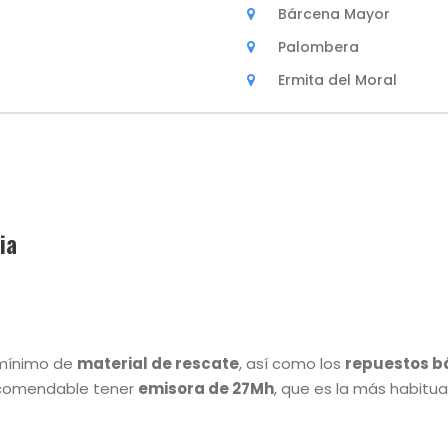
Bárcena Mayor
Palombera
Ermita del Moral
ia
 mínimo de
material de rescate
, así como los
repuestos b
recomendable tener
emisora de 27Mh
, que es la más habitua