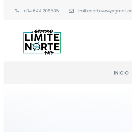
+34 644 208585
limitenorte4x4@gmail.
INICIO