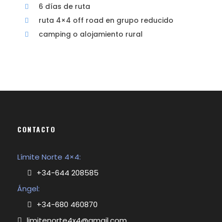
6 días de ruta
ruta 4×4 off road en grupo reducido
camping o alojamiento rural
CONTACTO
Límite Norte 4×4:
+34-644 208585
Ángel:
+34-680 460870
limitenorte4x4@gmail.com